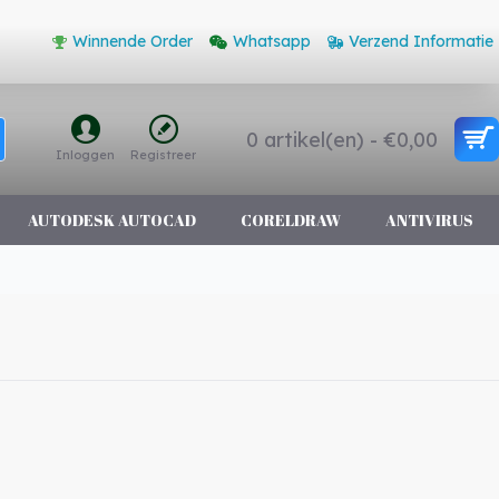
Winnende Order
Whatsapp
Verzend Informatie
0 artikel(en) - €0,00
Inloggen
Registreer
AUTODESK AUTOCAD
CORELDRAW
ANTIVIRUS