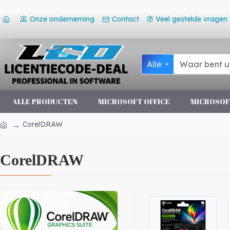
Onze onderneming
Contact
Veel gestelde vragen
Alle
ALLE PRODUCTEN
MICROSOFT OFFICE
MICROSOF
CorelDRAW
CorelDRAW