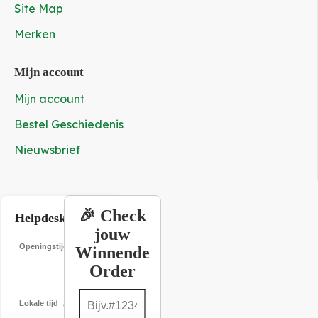
Site Map
Merken
Mijn account
Mijn account
Bestel Geschiedenis
Nieuwsbrief
🎉 Check
Helpdesk
jouw
Openingstijden
19:00
Winnende
–
Order
22:00
Lokale tijd
6-8-2026