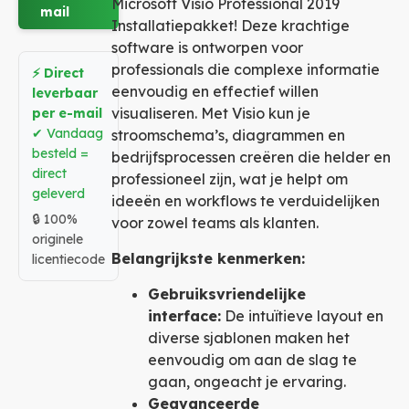
Microsoft Visio Professional 2019
mail
Installatiepakket! Deze krachtige
software is ontworpen voor
professionals die complexe informatie
⚡ Direct
eenvoudig en effectief willen
leverbaar
visualiseren. Met Visio kun je
per e-mail
✔ Vandaag
stroomschema’s, diagrammen en
besteld =
bedrijfsprocessen creëren die helder en
direct
professioneel zijn, wat je helpt om
geleverd
ideeën en workflows te verduidelijken
🔒 100%
voor zowel teams als klanten.
originele
Belangrijkste kenmerken:
licentiecode
Gebruiksvriendelijke
interface:
De intuïtieve layout en
diverse sjablonen maken het
eenvoudig om aan de slag te
gaan, ongeacht je ervaring.
Geavanceerde