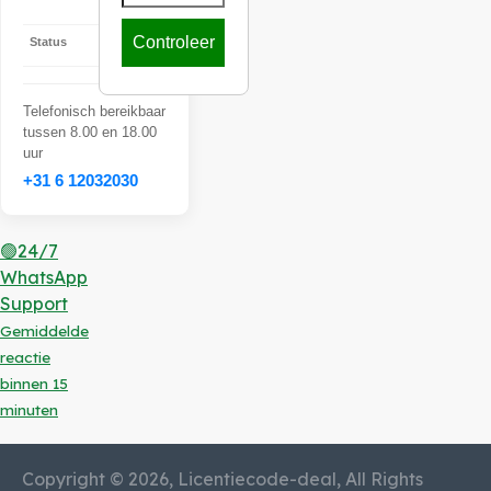
18:31:32
Controleer
Status
Offline
Telefonisch bereikbaar
tussen 8.00 en 18.00
uur
+31 6 12032030
🟢24/7
WhatsApp
Support
Gemiddelde
reactie
binnen 15
minuten
Copyright © 2026, Licentiecode-deal, All Rights