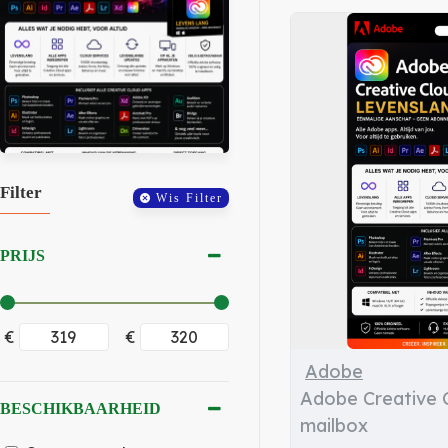
Filter
Wis Filter
PRIJS
€
€
Adobe
Adobe Creative Cl
BESCHIKBAARHEID
mailbox