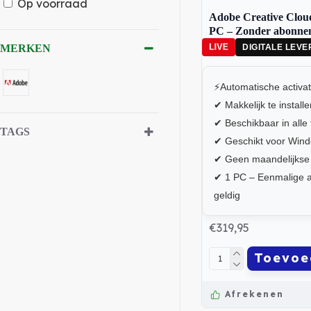
Op voorraad
Adobe Creative Cloud 
PC – Zonder abonne
LIVE
MERKEN
DIGITALE LEVE
⚡Automatische activat
✔ Makkelijk te install
✔ Beschikbaar in alle 
TAGS
✔ Geschikt voor Wind
✔ Geen maandelijkse
✔ 1 PC – Eenmalige a
geldig
€319,95
Toevoe
Afrekenen