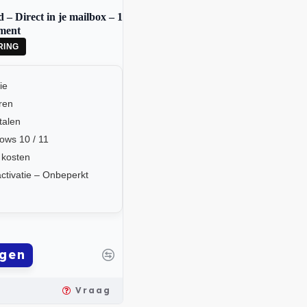
– Direct in je mailbox – 1
ment
RING
ie
eren
talen
ows 10 / 11
 kosten
ctivatie – Onbeperkt
gen
Vraag