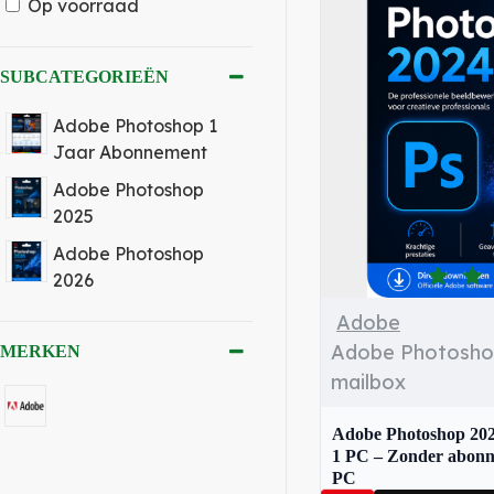
Op voorraad
✔ Originele Adobe l
✔ Directe digitale l
SUBCATEGORIEËN
✔ Veilige betaalme
Adobe Photoshop 1
Jaar Abonnement
✔ Scherpe prijzen
Adobe Photoshop
✔ Snelle klantenser
2025
Adobe Photoshop
2026
Adobe
Adobe Photoshop 
MERKEN
mailbox
Adobe Photoshop 2024
1 PC – Zonder abonne
PC