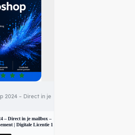
icentie
evering per e-mail
thoden zoals iDEAL en PayPal
vice
2024 – Direct in je
 – Direct in je mailbox –
ment | Digitale Licentie 1