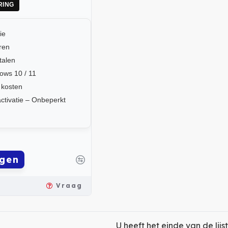
RING
ie
eren
talen
ows 10 / 11
 kosten
ctivatie – Onbeperkt
gen
Vraag
U heeft het einde van de lijst