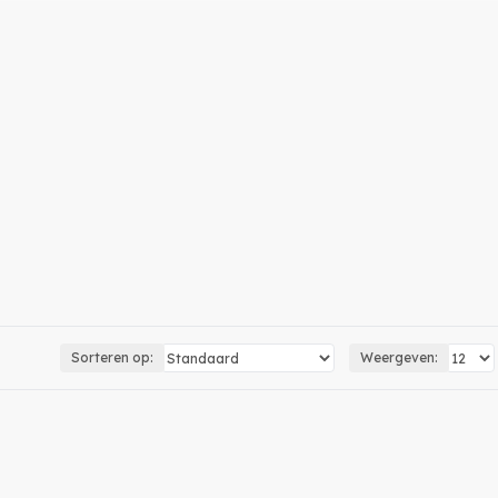
 en afbeeldingen aanpassen. Deze krachtige grafische
rofessionals.
 grafisch ontwerp en digitale illustraties. Hierdoor kun
en enkele minuten per e-mail inclusief installatie-
Sorteren op:
Weergeven: