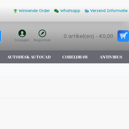
Winnende Order
Whatsapp
Verzend Informatie
0 artikel(en) - €0,00
Inloggen
Registreer
AUTODESK AUTOCAD
CORELDRAW
ANTIVIRUS