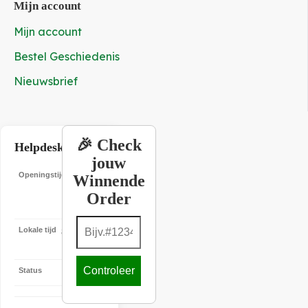
Mijn account
Mijn account
Bestel Geschiedenis
Nieuwsbrief
🎉 Check
Helpdesk
jouw
Openingstijden
19:00
Winnende
–
Order
22:00
Lokale tijd
8-8-2026
14:43:37
Controleer
Status
Offline