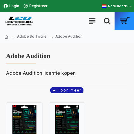
Login
Registreer
Nederlands
Adobe Software
Adobe Audition
Adobe Audition
Adobe Audition licentie kopen
Met Adobe Audition kun je professionele audio
bewerken, opnemen en mixen. Deze krachtige audio
editing software wordt wereldwijd gebruikt door
podcasters, muzikanten, videomakers en
geluidsengineers.