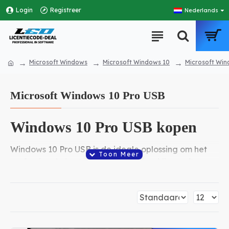
Login
Registreer
Nederlands
Microsoft Windows
Microsoft Windows 10
Microsoft Win
Microsoft Windows 10 Pro USB
Windows 10 Pro USB kopen
Windows 10 Pro USB is de ideale oplossing om het
professionele besturingssysteem van Microsoft
eenvoudig te installeren via een opstartbare USB-
stick. Met deze installatie USB kunt u Windows 10
Pro snel installeren op een computer of laptop
zonder eerst een installatiebestand te downloaden.
Windows 10 Pro is speciaal ontwikkeld voor zakelijke