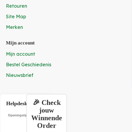
Retouren
Site Map
Merken
Mijn account
Mijn account
Bestel Geschiedenis
Nieuwsbrief
🎉 Check
Helpdesk
jouw
Openingstijden
19:00
Winnende
–
Order
22:00