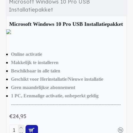
Licentiecode-deal.nl
Microsoft Windows 10 Pro USB
Installatiepakket
Bij Licentiecode-deal.nl koopt u een originele
Windows 10 Pro licentie tegen een scherpe prijs. Na
Microsoft Windows 10 Pro USB Installatiepakket
aankoop ontvangt u uw installatie-instructies zodat
u Windows snel kunt installeren en activeren.
Online activatie
Makkelijk te installeren
Beschikbaar in alle talen
Geschikt voor Herinstallatie/Nieuwe installatie
Geen maandelijkse abonnement
1 PC, Eenmalige activatie, onbeperkt geldig
--------------------------------------------------------------------------
€24,95