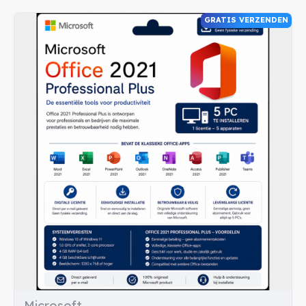
installeren en gebruiken.
GRATIS VERZENDEN
Waarom Microsoft Office 2021 Professional Plus kopen
bij Licentiecode-deal.nl?
✔ Originele Microsoft licenties
✔ Directe digitale levering per e-mail
✔ Veilige betaalmethoden zoals iDEAL en PayPal
✔ Scherpe prijzen
✔ Snelle klantenservice
Microsoft