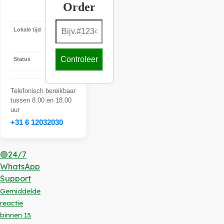
–
Order
22:00
Lokale tijd
8-8-2026
22:39:25
Controleer
Status
Offline
Telefonisch bereikbaar
tussen 8.00 en 18.00
uur
+31 6 12032030
🟢24/7
WhatsApp
Support
Gemiddelde
reactie
binnen 15