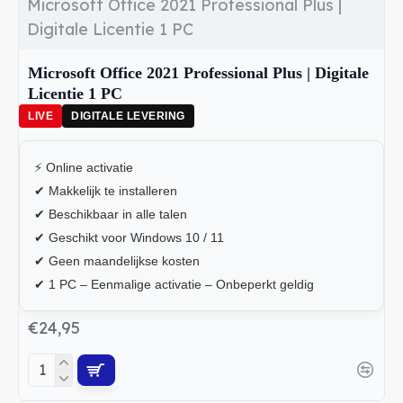
Microsoft Office 2021 Professional Plus |
• Microsoft PowerPoint – presentaties ontwerpen
Digitale Licentie 1 PC
• Microsoft Outlook – e-mail en agenda beheer
Microsoft Office 2021 Professional Plus | Digitale
Licentie 1 PC
• Microsoft OneNote – digitale notities maken
LIVE
DIGITALE LEVERING
• Microsoft Publisher – professionele lay-outs en
publicaties
⚡ Online activatie
• Microsoft Access – database beheer
✔ Makkelijk te installeren
✔ Beschikbaar in alle talen
✔ Geschikt voor Windows 10 / 11
Directe levering van Microsoft Office 2021
✔ Geen maandelijkse kosten
✔ 1 PC – Eenmalige activatie – Onbeperkt geldig
€24,95
Bij Licentiecode-deal.nl ontvang je jouw Microsoft Office
2021 Professional Plus licentie meestal binnen enkele
minuten per e-mail inclusief installatie-instructies.
Hierdoor kun je de software direct downloaden,